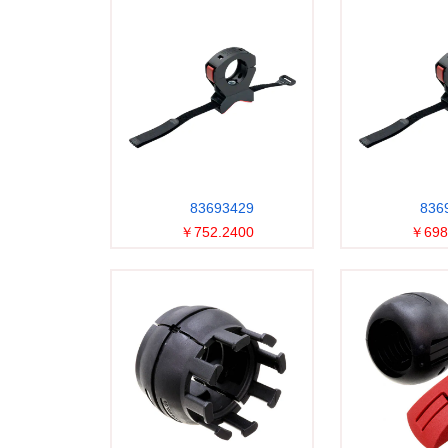
83693429
836
￥752.2400
￥698