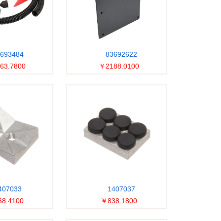
693484
83692622
63.7800
￥2188.0100
407033
1407037
8.4100
￥838.1800