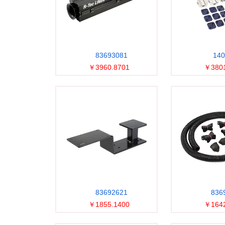
83693081
140
￥3960.8701
￥3801
83692621
836
￥1855.1400
￥1642