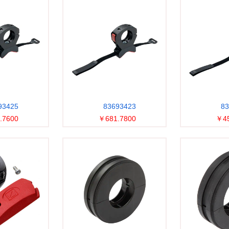
93425
83693423
83
.7600
￥681.7800
￥45