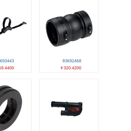
693443
83692468
9.4400
￥320.4200