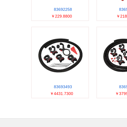
83692258
836
￥229.8800
￥218
83693493
836
￥4431.7300
￥3799