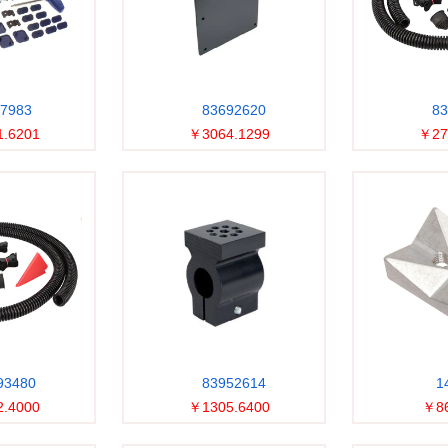
7983
83692620
83
.6201
￥3064.1299
￥27
93480
83952614
1
.4000
￥1305.6400
￥86