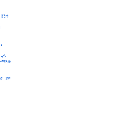
- 配件
明
温度
扫描仪
/传感器
，牵引链