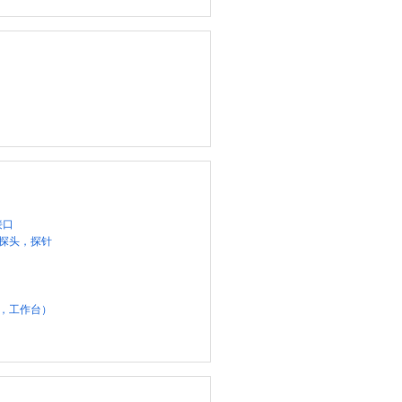
接口
器探头，探针
试，工作台）