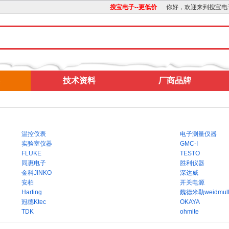
搜宝电子--更低价
你好，欢迎来到搜宝电
技术资料
厂商品牌
温控仪表
电子测量仪器
实验室仪器
GMC-I
FLUKE
TESTO
同惠电子
胜利仪器
金科JINKO
深达威
安柏
开关电源
Harting
魏德米勒weidmull
冠德Ktec
OKAYA
TDK
ohmite