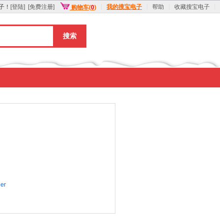
子！
[登陆]
[免费注册]
我的搜宝电子
帮助
收藏搜宝电子
购物车(
0
)
搜索
er