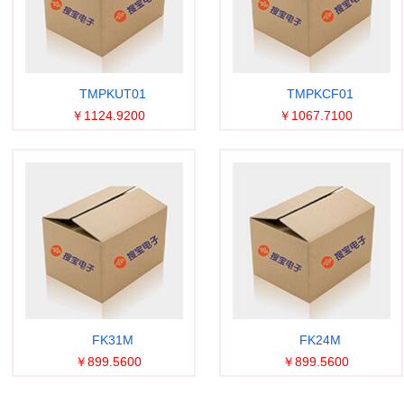
TMPKUT01
TMPKCF01
￥1124.9200
￥1067.7100
FK31M
FK24M
￥899.5600
￥899.5600