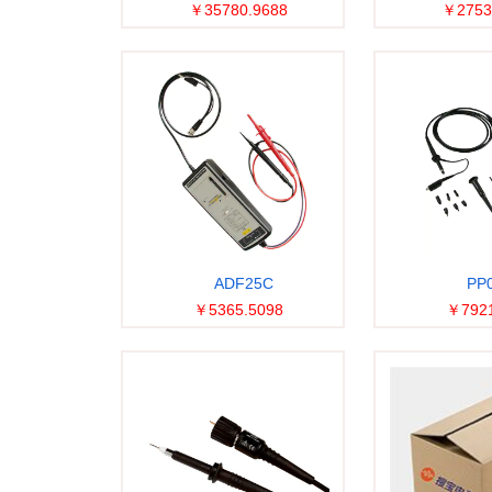
￥35780.9688
￥2753
ADF25C
PP
￥5365.5098
￥7921