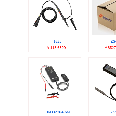
1528
ZS
￥118.6300
￥6527
HVD3206A-6M
ZS