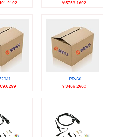
01.9102
￥5753.1602
72941
PR-60
09.6299
￥3406.2600