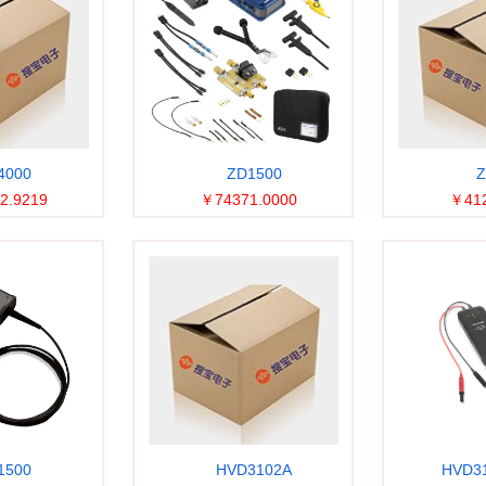
4000
ZD1500
Z
2.9219
￥74371.0000
￥412
1500
HVD3102A
HVD3