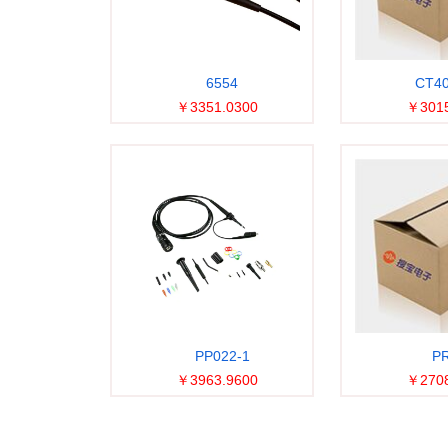
6554
CT40
￥3351.0300
￥3015
PP022-1
PR
￥3963.9600
￥2708