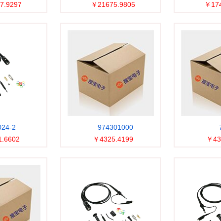
7.9297
￥21675.9805
￥174
024-2
974301000
.6602
￥4325.4199
￥43