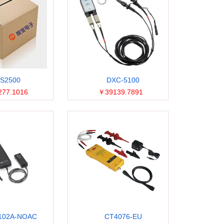
S2500
DXC-5100
77.1016
￥39139.7891
102A-NOAC
CT4076-EU