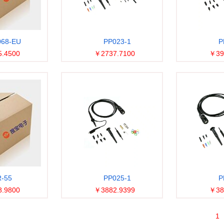
68-EU
PP023-1
P
.4500
￥2737.7100
￥39
-55
PP025-1
P
.9800
￥3882.9399
￥38
1